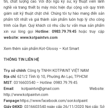
tín, chất lượng cao. Với đội ngũ kỹ sư, kỹ thuật viên lành
nghề và trang thiết bị máy móc hiện đại cộng với quy trình
giám sát kỹ thuật chặt chẽ. Chúng tôi tự hào mang đến sản
phẩm tốt nhất và giá thành sản phẩm luôn hợp lý cho công
trình của Bạn. Quý khách có nhu cầu tư vấn mua sản phẩm
xin vui lòng gọi
Hotline: 0983.79.79.45
hoặc truy cập
website: www.kotpaintvn.com
Xem thêm sản phẩm:
Kot-Glossy –
Kot Smart
THÔNG TIN LIÊN HỆ
Trụ sở chính
: Công ty TNHH KOTPAINT VIỆT NAM
Địa chỉ
: 621/2 Tỉnh lộ 10, Phường An Lạc, TP.HCM
MST
: 0316603540 – Hotline: 0983.79.79.45.
Email
:
kotpaintvn@gmail.com
Website:
http://www.kotpaintvn.com
Fanpage
:
https://www.facebook.com/son.kotpaint
Giấy ĐKKD
: 0316603540 ngày cấp 26/11/2020 Nơi cấp: Sở