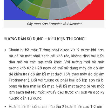
Cây màu Sơn Kotpaint và Bluepaint
HƯỚNG DẪN SỬ DỤNG – ĐIỀU KIỆN THI CÔNG:
Chuẩn bị bề mặt: Tường phải được xử lý trước khi sơn,
tất cả bề mặt phải sạch sẽ, khô ráo, không dính bụi bẩn,
dầu mỡ và các tạp chất khác. Với tường mới bề mặt
tường khô từ 21-28 ngày có thể sử dụng máy đo độ ẩm
để kiểm tra ( độ ẩm bề mặt dưới 16% theo máy đo độ ẩm
Protimeter ). Đối với tường cũ phải loại bỏ lớp sơn cũ bị
bong và làm mịn lại bề mặt. Nếu bề mặt tường bị rêu mốc
làm sạch hết rêu mốc, khuấy đều trước khi sơn và đọc kỹ
hướng dẫn sử dụng.
Hoàn thiện thi công: sơn lớp thứ 2 hoàn thiện sau 1-2 giờ