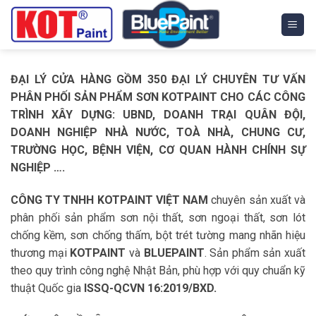
Skip
to
content
ĐẠI LÝ CỬA HÀNG GỒM 350 ĐẠI LÝ CHUYÊN TƯ VẤN
PHÂN PHỐI SẢN PHẨM SƠN KOTPAINT CHO CÁC CÔNG
TRÌNH XÂY DỰNG: UBND, DOANH TRẠI QUÂN ĐỘI,
DOANH NGHIỆP NHÀ NƯỚC, TOÀ NHÀ, CHUNG CƯ,
TRƯỜNG HỌC, BỆNH VIỆN, CƠ QUAN HÀNH CHÍNH SỰ
NGHIỆP ….
CÔNG TY TNHH KOTPAINT VIỆT NAM
chuyên sản xuất và
phân phối sản phẩm sơn nội thất, sơn ngoại thất, sơn lót
chống kềm, sơn chống thấm, bột trét tường mang nhãn hiệu
thương mại
KOTPAINT
và
BLUEPAINT
. Sản phẩm sản xuất
theo quy trình công nghệ Nhật Bản, phù hợp với quy chuẩn kỹ
thuật Quốc gia
ISSQ-QCVN 16:2019/BXD.