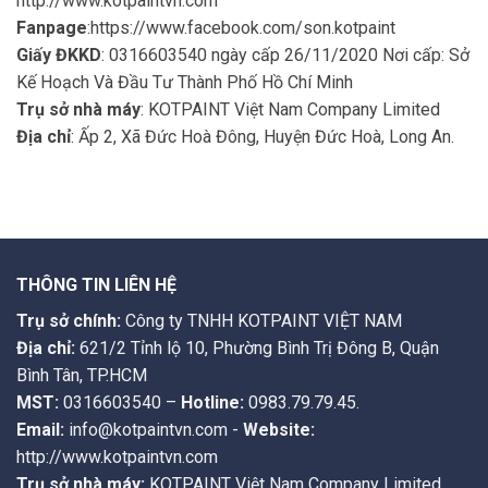
http://www.kotpaintvn.com
Fanpage
:
https://www.facebook.com/son.kotpaint
Giấy ĐKKD
: 0316603540 ngày cấp 26/11/2020 Nơi cấp: Sở
Kế Hoạch Và Đầu Tư Thành Phố Hồ Chí Minh
Trụ sở nhà máy
: KOTPAINT Việt Nam Company Limited
Địa chỉ
: Ấp 2, Xã Đức Hoà Đông, Huyện Đức Hoà, Long An.
THÔNG TIN LIÊN HỆ
Trụ sở chính:
Công ty TNHH KOTPAINT VIỆT NAM
Địa chỉ:
621/2 Tỉnh lộ 10, Phường Bình Trị Đông B, Quận
Bình Tân, TP.HCM
MST:
0316603540 –
Hotline:
0983.79.79.45.
Email:
info@kotpaintvn.com -
Website:
http://www.kotpaintvn.com
Trụ sở nhà máy:
KOTPAINT Việt Nam Company Limited