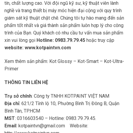
tín, chất lượng cao. Với đội ngũ kỹ sư, kỹ thuật viên lành
nghề và trang thiết bị máy móc hiện đại cộng với quy trình
giám sát kỹ thuật chặt chẽ. Chúng tôi tự hào mang đến sản
phẩm tốt nhất và giá thành sản phẩm luôn hợp lý cho công
trình của Bạn. Quý khách có nhu cầu tư vấn mua sản phẩm
xin vui lòng gọi
Hotline: 0983.79.79.45
hoặc truy cập
website: www.kotpaintvn.com
Xem thêm sản phẩm:
Kot Glossy
–
Kot-Smart
–
Kot-Ultra-
Primer
THÔNG TIN LIÊN HỆ
Trụ sở chính
: Công ty TNHH KOTPAINT VIỆT NAM
Địa chỉ
: 621/2 Tỉnh lộ 10, Phường Bình Trị Đông B, Quận
Bình Tân, TP.HCM
MST
: 0316603540 – Hotline: 0983.79.79.45.
Email
:
kotpaintvn@gmail.com
Website: