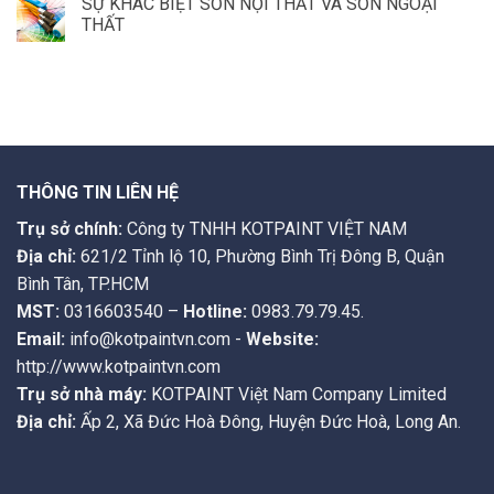
SỰ KHÁC BIỆT SƠN NỘI THẤT VÀ SƠN NGOẠI
THẤT
THÔNG TIN LIÊN HỆ
Trụ sở chính:
Công ty TNHH KOTPAINT VIỆT NAM
Địa chỉ:
621/2 Tỉnh lộ 10, Phường Bình Trị Đông B, Quận
Bình Tân, TP.HCM
MST:
0316603540 –
Hotline:
0983.79.79.45.
Email:
info@kotpaintvn.com -
Website:
http://www.kotpaintvn.com
Trụ sở nhà máy:
KOTPAINT Việt Nam Company Limited
Địa chỉ:
Ấp 2, Xã Đức Hoà Đông, Huyện Đức Hoà, Long An.