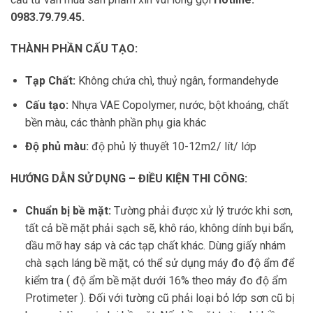
0983.79.79.45.
THÀNH PHẦN CẤU TẠO:
Tạp Chất:
Không chứa chì, thuỷ ngân, formandehyde
Cấu tạo:
Nhựa VAE Copolymer, nước, bột khoáng, chất
bền màu, các thành phần phụ gia khác
Độ phủ màu:
độ phủ lý thuyết 10-12m2/ lít/ lớp
HƯỚNG DẪN SỬ DỤNG – ĐIỀU KIỆN THI CÔNG:
Chuẩn bị bề mặt:
Tường phải được xử lý trước khi sơn,
tất cả bề mặt phải sạch sẽ, khô ráo, không dính bụi bẩn,
dầu mỡ hay sáp và các tạp chất khác. Dùng giấy nhám
chà sạch láng bề mặt, có thể sử dụng máy đo độ ẩm để
kiểm tra ( độ ẩm bề mặt dưới 16% theo máy đo độ ẩm
Protimeter ). Đối với tường cũ phải loại bỏ lớp sơn cũ bị