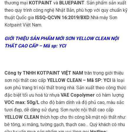
thương mại
KOTPAINT
và
BLUEPAINT
. Sản phẩm sản xuất
theo quy trình công nghệ Nhật Bản, phù hợp với quy chuẩn kỹ
thuật Quốc gia
ISSQ-QCVN 16:2019/BXD
.Nhà máy Sơn
Kotpaint Việt Nam.
GIỚI THIỆU SẢN PHẨM MỚI SƠN
YELLOW CLEAN NỘI
THẤT CAO CẤP – Mã sp: YCI
Công ty TNHH KOTPAINT VIỆT NAM
trân trọng giới thiệu
sơn nội thất cao cấp
YELLOW CLEAN – Mã SP:
YCI
là loại
sơn phủ trang trí nội thất trong nhà. Sản xuất theo công thức
đặc biệt tối ưu hoá từ nhựa
VAE Copolymer
có hàm lượng
VOC max: 50g/L
cho độ bám dính và độ phủ cao, màu sắc
tươi đẹp, dễ dàng sử dụng. Sơn nước nội thất cao cấp
YELLOW CLEAN
thích hợp cho thi công bề mặt nội thất như:
bê tông, xi măng, tường gạch, thạch cao… Quý khách có nhu
cầu tư vấn mua sản phẩm xin vui lòng gọi
Hotline: