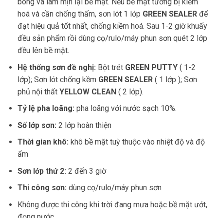
bong và làm mịn lại bề mặt. Nếu bề mặt tường bị kiềm
hoá và cần chống thấm, sơn lót 1 lớp
GREEN SEALER
để
đạt hiệu quả tốt nhất, chống kiềm hoá. Sau 1-2 giờ khuấy
đều sản phẩm rồi dùng cọ/rulo/máy phun sơn quét 2 lớp
đều lên bề mặt.
Hệ thống sơn đề nghị:
Bột trét
GREEN PUTTY
( 1-2
lớp); Sơn lót chống kềm
GREEN SEALER
( 1 lớp ); Sơn
phủ nội thất
YELLOW CLEAN
( 2 lớp).
Tỷ lệ pha loãng:
pha loãng với nước sạch 10%.
Số lớp sơn:
2 lớp hoàn thiện
Thời gian khô:
khô bề mặt tuỳ thuộc vào nhiệt độ và độ
ẩm
Sơn lớp thứ 2:
2 đến 3 giờ
Thi công sơn:
dùng cọ/rulo/máy phun sơn
Không được thi công khi trời đang mưa hoặc bề mặt ướt,
đọng nước