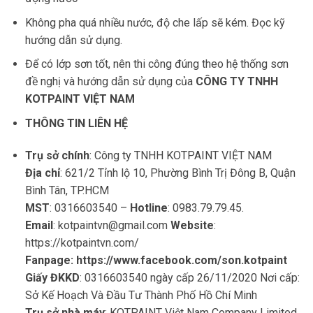
Không pha quá nhiều nước, độ che lấp sẽ kém. Đọc kỹ
hướng dẫn sử dụng.
Để có lớp sơn tốt, nên thi công đúng theo hệ thống sơn
đề nghị và hướng dẫn sử dụng của
CÔNG TY
TNHH
KOTPAINT VIỆT NAM
THÔNG TIN LIÊN HỆ
Trụ sở chính
: Công ty TNHH KOTPAINT VIỆT NAM
Địa chỉ
: 621/2 Tỉnh lộ 10, Phường Bình Trị Đông B, Quận
Bình Tân, TP.HCM
MST
: 0316603540 –
Hotline
: 0983.79.79.45.
Email
:
kotpaintvn@gmail.com
Website
:
https://kotpaintvn.com/
Fanpage:
https://www.facebook.com/son.kotpaint
Giấy ĐKKD
: 0316603540 ngày cấp 26/11/2020 Nơi cấp:
Sở Kế Hoạch Và Đầu Tư Thành Phố Hồ Chí Minh
Trụ sở nhà máy
: KOTPAINT Việt Nam Company Limited