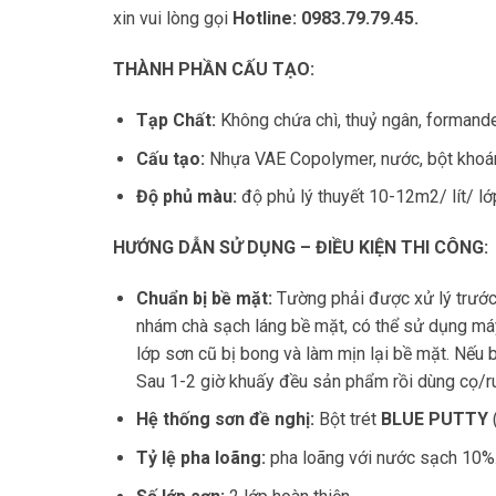
xin vui lòng gọi
Hotline: 0983.79.79.45.
THÀNH PHẦN CẤU TẠO:
Tạp Chất:
Không chứa chì, thuỷ ngân, forman
Cấu tạo:
Nhựa VAE Copolymer, nước, bột khoán
Độ phủ màu:
độ phủ lý thuyết 10-12m2/ lít/ lớ
HƯỚNG DẪN SỬ DỤNG – ĐIỀU KIỆN THI CÔNG:
Chuẩn bị bề mặt:
Tường phải được xử lý trước 
nhám chà sạch láng bề mặt, có thể sử dụng má
lớp sơn cũ bị bong và làm mịn lại bề mặt. Nếu 
Sau 1-2 giờ khuấy đều sản phẩm rồi dùng cọ/r
Hệ thống sơn đề nghị:
Bột trét
BLUE PUTTY
(
Tỷ lệ pha loãng:
pha loãng với nước sạch 10%