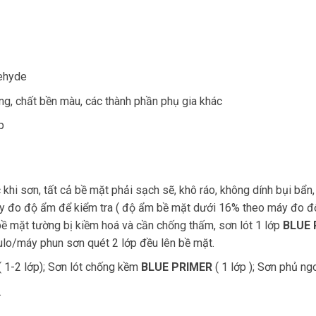
dehyde
g, chất bền màu, các thành phần phụ gia khác
p
khi sơn, tất cả bề mặt phải sạch sẽ, khô ráo, không dính bụi bẩn
y đo độ ẩm để kiểm tra ( độ ẩm bề mặt dưới 16% theo máy đo độ 
bề mặt tường bị kiềm hoá và cần chống thấm, sơn lót 1 lớp
BLUE 
ulo/máy phun sơn quét 2 lớp đều lên bề mặt.
 1-2 lớp); Sơn lót chống kềm
BLUE PRIMER
( 1 lớp ); Sơn phủ ng
.