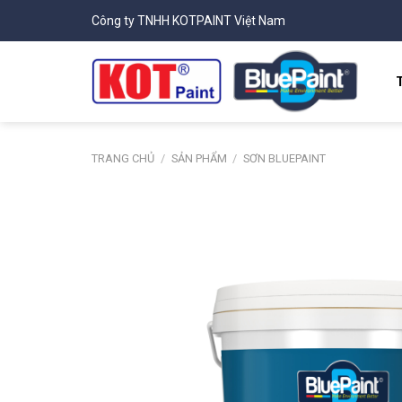
Skip
Công ty TNHH KOTPAINT Việt Nam
to
content
TRANG CHỦ
/
SẢN PHẨM
/
SƠN BLUEPAINT