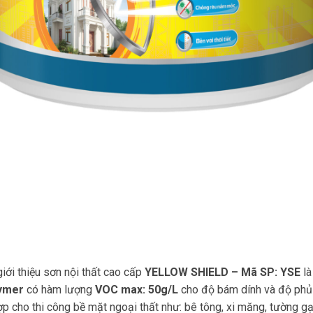
giới thiệu sơn nội thất cao cấp
YELLOW SHIELD – Mã SP:
YSE
là
ymer
có hàm lượng
VOC max: 50g/L
cho độ bám dính và độ phủ 
ợp cho thi công bề mặt ngoại thất như: bê tông, xi măng, tường 