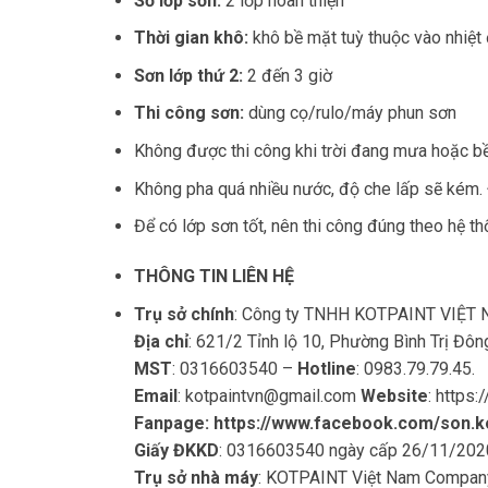
Số lớp sơn:
2 lớp hoàn thiện
Thời gian khô:
khô bề mặt tuỳ thuộc vào nhiệt
Sơn lớp thứ 2:
2 đến 3 giờ
Thi công sơn:
dùng cọ/rulo/máy phun sơn
Không được thi công khi trời đang mưa hoặc b
Không pha quá nhiều nước, độ che lấp sẽ kém.
Để có lớp sơn tốt, nên thi công đúng theo hệ 
THÔNG TIN LIÊN HỆ
Trụ sở chính
: Công ty TNHH KOTPAINT VIỆT
Địa chỉ
: 621/2 Tỉnh lộ 10, Phường Bình Trị Đô
MST
: 0316603540 –
Hotline
: 0983.79.79.45.
Email
:
kotpaintvn@gmail.com
Website
:
https:
Fanpage:
https://www.facebook.com/son.k
Giấy ĐKKD
: 0316603540 ngày cấp 26/11/2020
Trụ sở nhà máy
: KOTPAINT Việt Nam Compan