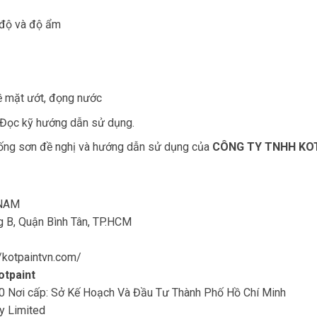
 độ và độ ẩm
ề mặt ướt, đọng nước
 Đọc kỹ hướng dẫn sử dụng.
thống sơn đề nghị và hướng dẫn sử dụng của
CÔNG TY
TNHH KO
 NAM
ng B, Quận Bình Tân, TP.HCM
//kotpaintvn.com/
otpaint
 Nơi cấp: Sở Kế Hoạch Và Đầu Tư Thành Phố Hồ Chí Minh
y Limited