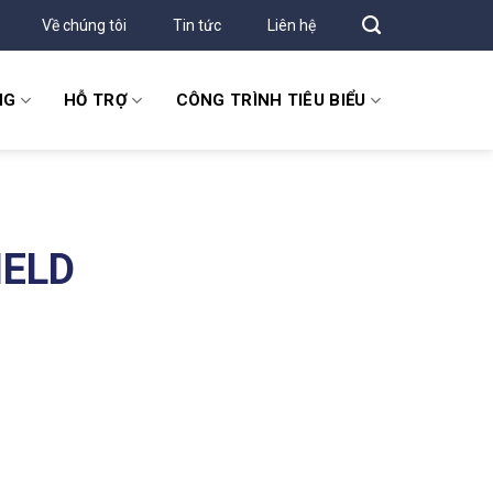
Về chúng tôi
Tin tức
Liên hệ
NG
HỖ TRỢ
CÔNG TRÌNH TIÊU BIỂU
IELD